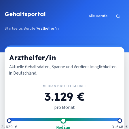
Zum Inhalt springen
Gehaltsportal
Alle Berufe
Startseite
/
Berufe
/
Arzthelfer/in
Arzthelfer/in
Aktuelle Gehaltsdaten, Spanne und Verdienstmöglichkeiten
in Deutschland.
MEDIAN BRUTTOGEHALT
3.129 €
pro Monat
2.629 €
3.648 €
Median