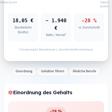
Unteres Quartil
Oberes
Quartil
18,05 €
~ 1.940
-28 %
€
Stundenlohn
vs. Durchschnitt
(brutto)
Netto / Monat*
* Schätzung für Steuerklasse 1, ohne Kinder/Kirchensteuer.
Einordnung
Gehälter filtern
Ähnliche Berufe
Einordnung des Gehalts
-28 %