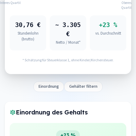
Unteres Quartil
Oberes
Quartil
30,76 €
~ 3.305
+23 %
€
Stundenlohn
vs. Durchschnitt
(brutto)
Netto / Monat*
* Schätzung für Steuerklasse 1, ohne Kinder/Kirchensteuer.
Einordnung
Gehälter filtern
Einordnung des Gehalts
+23 %