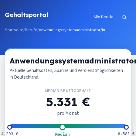
Zum Inhalt springen
Gehaltsportal
Alle Berufe
Startseite
/
Berufe
/
Anwendungssystemadministrator/in
Anwendungssystemadministrator
Aktuelle Gehaltsdaten, Spanne und Verdienstmöglichkeiten
in Deutschland.
MEDIAN BRUTTOGEHALT
5.331 €
pro Monat
4.293 €
6.581 €
Median