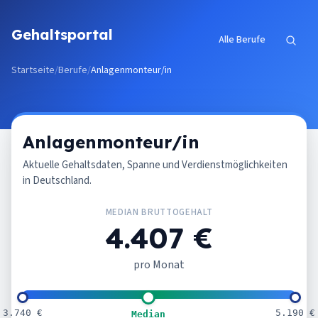
Zum Inhalt springen
Gehaltsportal
Alle Berufe
Startseite
/
Berufe
/
Anlagenmonteur/in
Anlagenmonteur/in
Aktuelle Gehaltsdaten, Spanne und Verdienstmöglichkeiten
in Deutschland.
MEDIAN BRUTTOGEHALT
4.407 €
pro Monat
3.740 €
5.190 €
Median