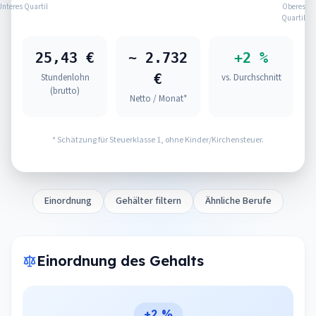
Unteres Quartil
Oberes
Quartil
25,43 €
~ 2.732
+2 %
€
Stundenlohn
vs. Durchschnitt
(brutto)
Netto / Monat*
* Schätzung für Steuerklasse 1, ohne Kinder/Kirchensteuer.
Einordnung
Gehälter filtern
Ähnliche Berufe
Einordnung des Gehalts
+2 %