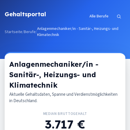
Zum Inhalt springen
Gehaltsportal
Alle Berufe
Anlagenmechaniker/in - Sanitär-, Heizungs- und
Startseite
/
Berufe
/
Klimatechnik
Anlagenmechaniker/in -
Sanitär-, Heizungs- und
Klimatechnik
Aktuelle Gehaltsdaten, Spanne und Verdienstmöglichkeiten
in Deutschland.
MEDIAN BRUTTOGEHALT
3.717 €