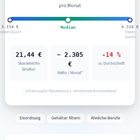
pro Monat
3.154 €
4.318 €
Median
Unteres Quartil
Oberes
Quartil
21,44 €
~ 2.305
-14 %
€
Stundenlohn
vs. Durchschnitt
(brutto)
Netto / Monat*
* Schätzung für Steuerklasse 1, ohne Kinder/Kirchensteuer.
Einordnung
Gehälter filtern
Ähnliche Berufe