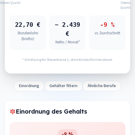
Unteres Quartil
Oberes
Quartil
22,70 €
~ 2.439
-9 %
€
Stundenlohn
vs. Durchschnitt
(brutto)
Netto / Monat*
* Schätzung für Steuerklasse 1, ohne Kinder/Kirchensteuer.
Einordnung
Gehälter filtern
Ähnliche Berufe
Einordnung des Gehalts
-9 %