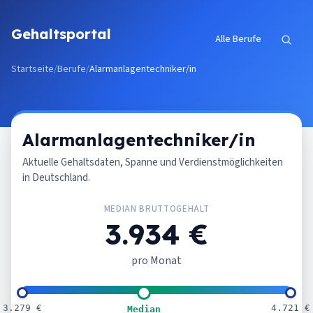
Zum Inhalt springen
Gehaltsportal
Alle Berufe
Startseite
/
Berufe
/
Alarmanlagentechniker/in
Alarmanlagentechniker/in
Aktuelle Gehaltsdaten, Spanne und Verdienstmöglichkeiten
in Deutschland.
MEDIAN BRUTTOGEHALT
3.934 €
pro Monat
3.279 €
4.721 €
Median