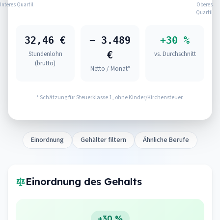
Unteres Quartil
Oberes
Quartil
32,46 €
~ 3.489
+30 %
€
Stundenlohn
vs. Durchschnitt
(brutto)
Netto / Monat*
* Schätzung für Steuerklasse 1, ohne Kinder/Kirchensteuer.
Einordnung
Gehälter filtern
Ähnliche Berufe
Einordnung des Gehalts
+30 %