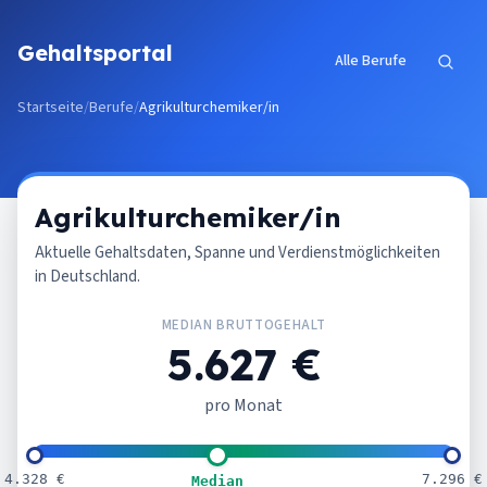
Zum Inhalt springen
Gehaltsportal
Alle Berufe
Startseite
/
Berufe
/
Agrikulturchemiker/in
Agrikulturchemiker/in
Aktuelle Gehaltsdaten, Spanne und Verdienstmöglichkeiten
in Deutschland.
MEDIAN BRUTTOGEHALT
5.627 €
pro Monat
4.328 €
7.296 €
Median