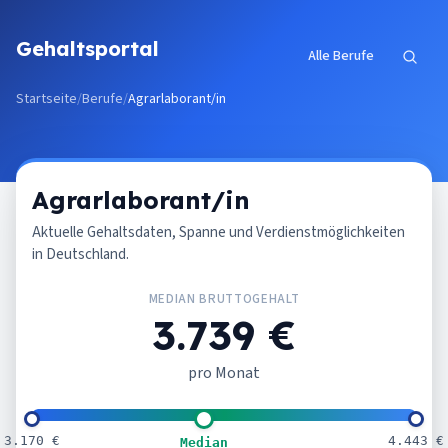
Zum Inhalt springen
Gehaltsportal
Alle Berufe
Startseite
/
Berufe
/
Agrarlaborant/in
Agrarlaborant/in
Aktuelle Gehaltsdaten, Spanne und Verdienstmöglichkeiten
in Deutschland.
MEDIAN BRUTTOGEHALT
3.739 €
pro Monat
3.170 €
4.443 €
Median