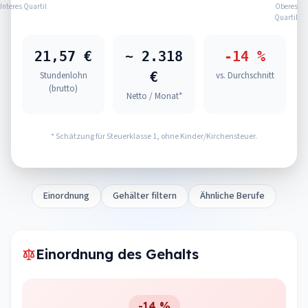
Unteres Quartil
Oberes
Quartil
21,57 €
~ 2.318
-14 %
€
Stundenlohn
vs. Durchschnitt
(brutto)
Netto / Monat*
* Schätzung für Steuerklasse 1, ohne Kinder/Kirchensteuer.
Einordnung
Gehälter filtern
Ähnliche Berufe
Einordnung des Gehalts
-14 %