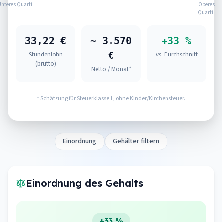
Unteres Quartil
Oberes
Quartil
33,22 €
~ 3.570
+33 %
€
Stundenlohn
vs. Durchschnitt
(brutto)
Netto / Monat*
* Schätzung für Steuerklasse 1, ohne Kinder/Kirchensteuer.
Einordnung
Gehälter filtern
Einordnung des Gehalts
+33 %