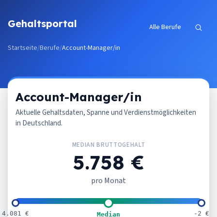
Zum Inhalt springen
Gehaltsportal
Alle Berufe
Startseite
/
Berufe
/
Account-Manager/in
Account-Manager/in
Aktuelle Gehaltsdaten, Spanne und Verdienstmöglichkeiten
in Deutschland.
MEDIAN BRUTTOGEHALT
5.758 €
pro Monat
4.081 €
-2 €
Median