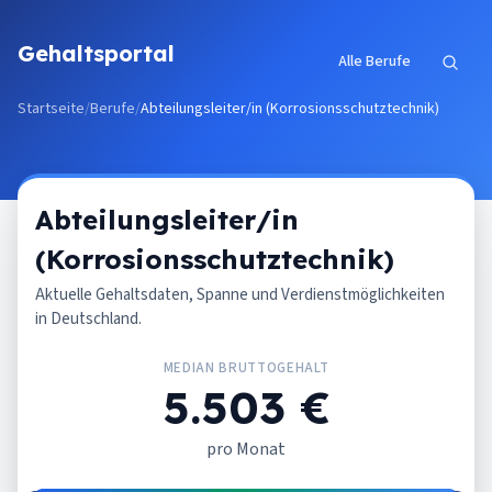
Zum Inhalt springen
Gehaltsportal
Alle Berufe
Startseite
/
Berufe
/
Abteilungsleiter/in (Korrosionsschutztechnik)
Abteilungsleiter/in
(Korrosionsschutztechnik)
Aktuelle Gehaltsdaten, Spanne und Verdienstmöglichkeiten
in Deutschland.
MEDIAN BRUTTOGEHALT
5.503 €
pro Monat