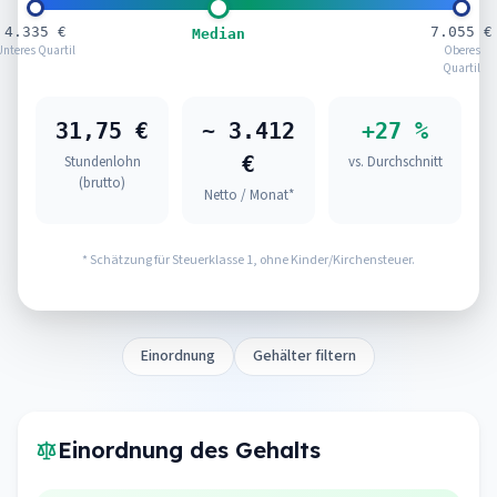
4.335 €
7.055 €
Median
Unteres Quartil
Oberes
Quartil
31,75 €
~ 3.412
+27 %
€
Stundenlohn
vs. Durchschnitt
(brutto)
Netto / Monat*
* Schätzung für Steuerklasse 1, ohne Kinder/Kirchensteuer.
Einordnung
Gehälter filtern
Einordnung des Gehalts