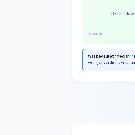
Das mittlere
niedriger
Was bedeutet “Median”?
weniger verdient. Er ist a