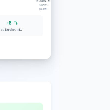
6.085 €
Oberes
Quartil
+8 %
vs. Durchschnitt