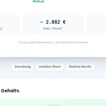
Median
~ 2.882 €
o)
Netto / Monat*
* Schätzung für Steuerklasse 1, ohne Kinder/Kirchensteuer.
Einordnung
Gehälter filtern
Ähnliche Berufe
 Gehalts