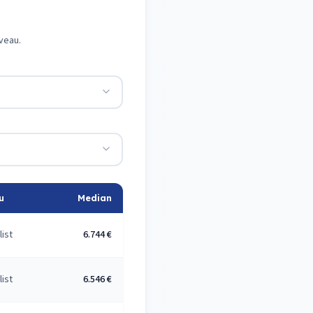
veau.
u
Median
list
6.744 €
list
6.546 €