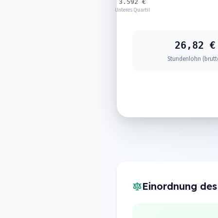
3.592 €
Unteres Quartil
26,82 €
Stundenlohn (brutt
Einordnung des