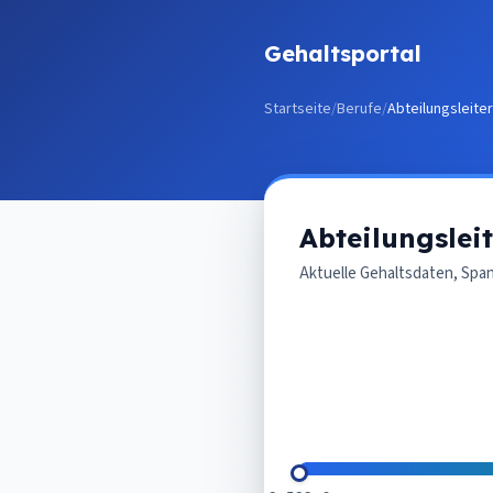
Zum Inhalt springen
Gehaltsportal
Startseite
/
Berufe
/
Abteilungsleiter
Abteilungsleit
Aktuelle Gehaltsdaten, Spa