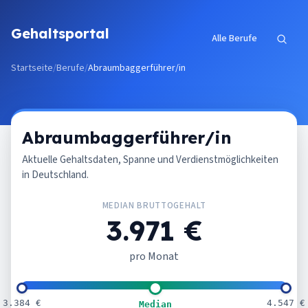
Zum Inhalt springen
Gehaltsportal
Alle Berufe
Startseite
/
Berufe
/
Abraumbaggerführer/in
Abraumbaggerführer/in
Aktuelle Gehaltsdaten, Spanne und Verdienstmöglichkeiten
in Deutschland.
MEDIAN BRUTTOGEHALT
3.971 €
pro Monat
3.384 €
4.547 €
Median