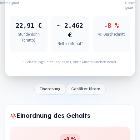
Unteres Quartil
Oberes
Quartil
22,91 €
~ 2.462
-8 %
€
Stundenlohn
vs. Durchschnitt
(brutto)
Netto / Monat*
* Schätzung für Steuerklasse 1, ohne Kinder/Kirchensteuer.
Einordnung
Gehälter filtern
Einordnung des Gehalts
-8 %